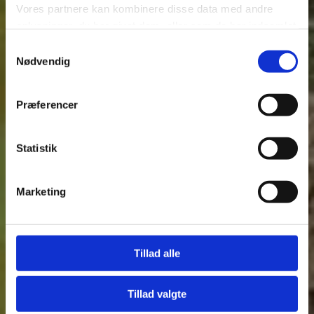
Vores partnere kan kombinere disse data med andre
oplysninger, du har givet dem, eller som de har indsamlet
fra din brug af deres tjenester.
Samtykkevalg
Nødvendig
Se Cookie & Privatlivspolitik
her
Præferencer
Statistik
Marketing
Fjern
Tillad alle
Tillad valgte